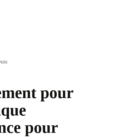
oix
ement pour 
que 
ence pour 