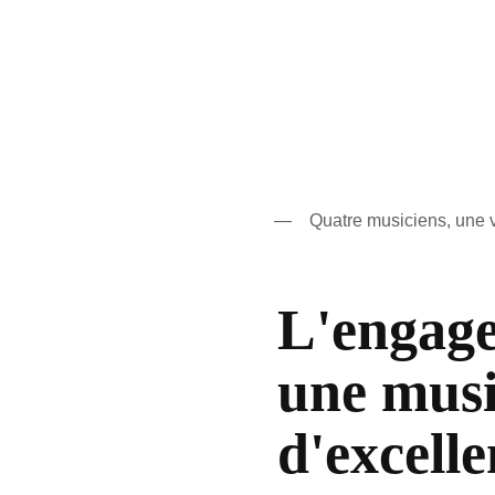
— Quatre musiciens, une v
L'engag
une musi
d'excell