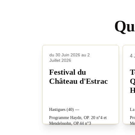
Qu
du 30 Juin 2026 au 2 
4 
Juillet 2026
Festival du 
T
Château d'Estrac
Q
H
Hastigues (40) —
La
Programme Haydn, OP. 20 n°4 et 
Pr
Mendelssohn, OP.44 n°3
Me