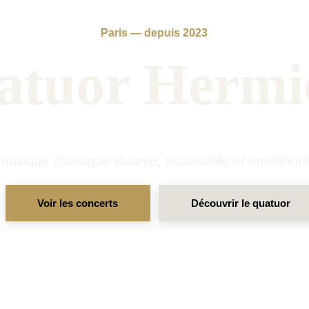
Paris — depuis 2023
atuor Hermi
musique classique vivante, accessible et émotionne
Voir les concerts
Découvrir le quatuor