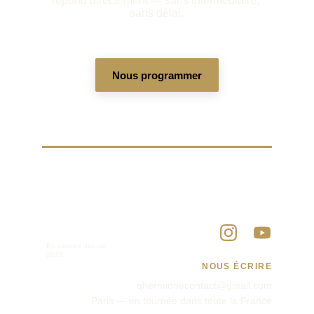
répond directement — sans intermédiaire, 
sans délai.
Nous programmer
En concert depuis 
2023.
NOUS ÉCRIRE
qhermionecontact@gmail.com
Paris — en tournée dans toute la France